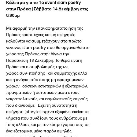
Κάλεσμα για το 1o event slam poetry 
στην Πρόκα | Σάββατο 14 Δεκέμβρη στις 
8:30μμ
Με αφορμή την επαναφηματοποιήση της 
Πρόκας ερασιτέχνες και μη αφηγητές 
καλούνται να συμμετάσχουν στο πρώτο  
γεγονός slam poetry που θα οργανωθεί στο 
χώρο της Πρόκας στην Αίγινα την 
Παρασκευή 13 Δεκέμβρη. Το θέμα είναι η 
Πρόκα και ο συμβολισμός της ως 
χώρος συν-ποιήσης   και συμμετοχής αλλά 
και η ανάγκη σύστασης μη ιεραρχημένων 
χώρων- οάσεων εσωτερικών ή εξωτερικών, 
πραγματικών ή ουτοπικών μέσα στους 
νεκροπολιτικούς και εκφυλιστικούς καιρούς 
που διανύουμε.  Έχει τη δυνατότητα η 
αφήγηση (storytelling) να εξυφάνει εκείνα τα 
νήματα που συνδέουν τους ανθρώπους με 
τους άλλους και με τον κόσμο γύρω τους  σε 
ένα εξατομικευμένο παρόν υψηλής 